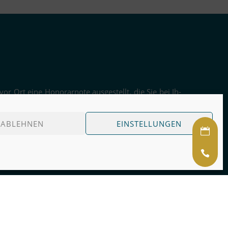
 vor Ort eine Ho­no­rar­note aus­ge­stellt, die Sie bei Ih­
h­rer Ver­si­che­rung er­hal­ten Sie ei­nen Teil des Ho­no­
 laut Ver­trag rückvergütet.
ABLEHNEN
EINSTELLUNGEN
 der an­fal­len­den Kos­ten be­rate ich Sie gerne
 24h vor dem ge­plan­ten Ter­min, zu ei­nem spä­te­ren