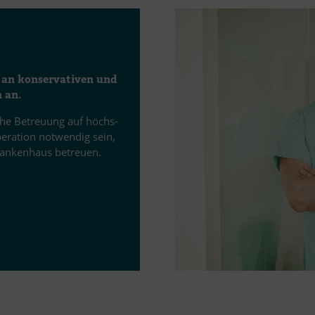
an kon­ser­va­ti­ven und
n an.
i­che Be­treu­ung auf höchs­
pe­ra­tion not­wen­dig sein,
Kran­ken­haus betreuen.