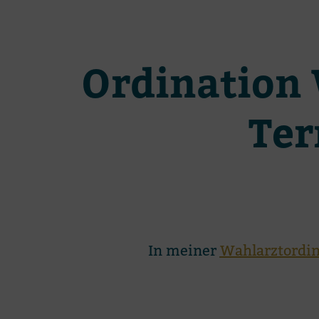
Or­di­na­tio
Ter
In mei­ner
Wahl­arz­tor­di­