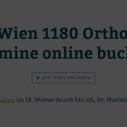
n Wien 1180 Or­tho
­mine on­line bu
JETZT TER­MIN VER­EIN­BA­REN
na­tion
im 18. Wie­ner Be­zirk bin ich, Dr. Ma­xi­mi­