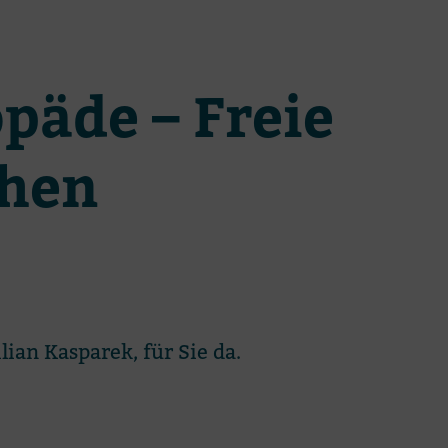
­päde – Freie
chen
lian Kas­pa­rek, für Sie da.