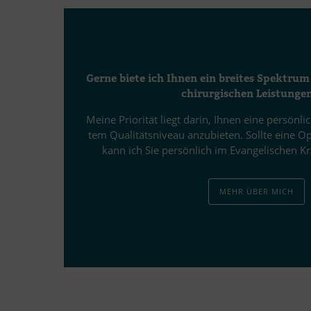
Gerne biete ich Ih­nen ein brei­tes Spek­trum 
chir­ur­gi­schen Leis­tun­ge
Meine Prio­ri­tät liegt darin, Ih­nen eine per­sön­l
tem Qua­li­täts­ni­veau an­zu­bie­ten. Sollte eine O
kann ich Sie per­sön­lich im Evan­ge­li­schen 
MEHR ÜBER MICH