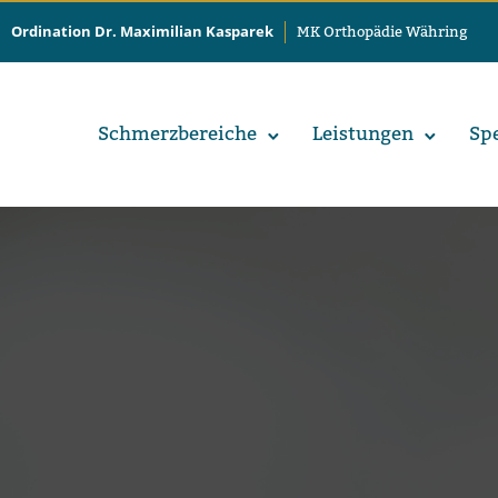
Ordination Dr. Maximilian Kasparek
MK Orthopädie Währing
Schmerz­be­rei­che
Leis­tun­gen
Spe