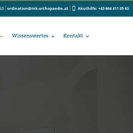
ordination@mk-orthopaedie.at
Akuthilfe: +43 664 411 05 63
 63
Wis­sens­wer­tes
Kon­takt