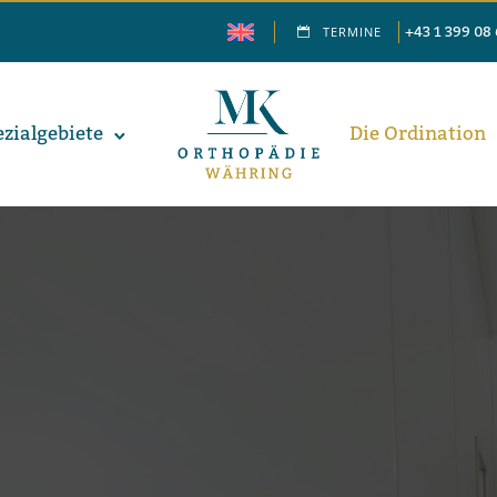
+43 1 399 08
TERMINE
­zi­al­ge­biete
Die Ordi­na­ti­on