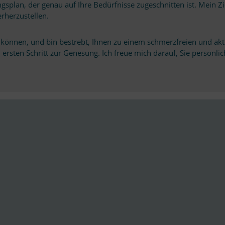
s­plan, der ge­nau auf Ihre Be­dürf­nisse zu­ge­schnit­ten ist. Mein Zie
ederherzustellen.
kön­nen, und bin be­strebt, Ih­nen zu ei­nem schmerz­freien und ak­ti­
­ten Schritt zur Ge­ne­sung. Ich freue mich dar­auf, Sie per­sön­lich z