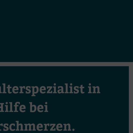
lter­spezialist in
ilfe bei
rschmerzen.