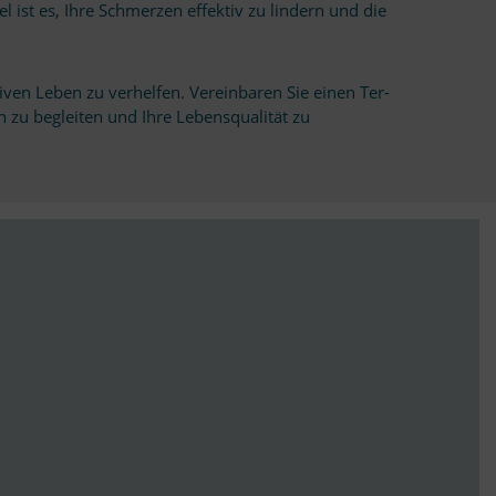
l ist es, Ihre Schmer­zen ef­fek­tiv zu lin­dern und die
ven Leben zu ver­hel­fen. Ver­ein­ba­ren Sie ei­nen Ter­
u be­glei­ten und Ihre Le­bens­qua­li­tät zu