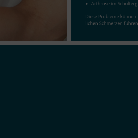
Ar­throse im Schul­ter
Diese Pro­bleme kön­nen n
li­chen Schmer­zen füh­ren