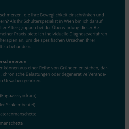
r­schmerzen, die Ihre Be­weg­lich­keit ein­schrän­ken und
­dern? Als Ihr Schulter­spezialist in Wien bin ich dar­auf
al­ler Al­ters­grup­pen bei der Über­win­dung die­ser Be­
i­ner Pra­xis biete ich in­di­vi­du­elle Dia­gno­se­ver­fah­ren
­ra­pien an, um die spe­zi­fi­schen Ur­sa­chen Ih­rer
lt zu behandeln.
lterschmerzen
er kön­nen aus ei­ner Reihe von Grün­den ent­ste­hen, dar­
, chro­ni­sche Be­las­tun­gen oder de­ge­ne­ra­tive Ver­än­de­
en Ur­sa­chen gehören:
 (Eng­pass­syn­drom)
g der Schleimbeutel)
Rotatorenmanschette
nmanschette