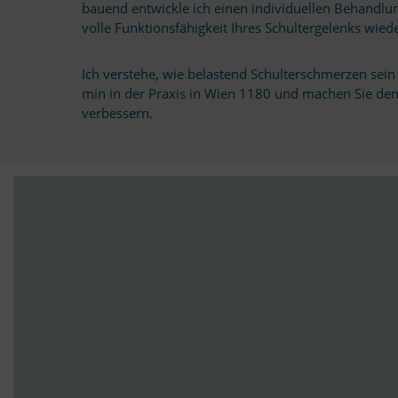
bau­end ent­wickle ich ei­nen individuellen Be­hand­lung
volle Funk­ti­ons­fä­hig­keit Ih­res Schul­ter­ge­lenks wi
Ich ver­stehe, wie be­las­tend Schulter­schmerzen sein 
min in der Pra­xis in Wien 1180 und ma­chen Sie den ers
verbessern.