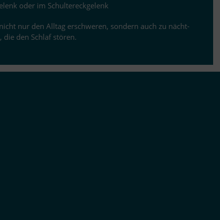
­ge­lenk oder im Schultereckgelenk
icht nur den All­tag er­schwe­ren, son­dern auch zu nächt­
, die den Schlaf stören.