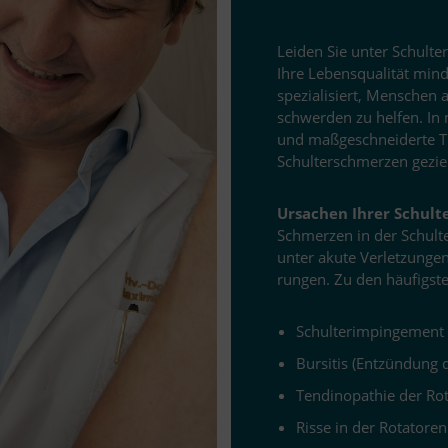
Lei­den Sie un­ter Schulte
Ihre Le­bens­qua­li­tät min
spe­zia­li­siert, Men­schen 
schwer­den zu hel­fen. In me
und maß­ge­schnei­derte The
Schulter­schmerzen ge­zie
Ur­sa­chen Ih­rer Schu
Schmer­zen in der Schul­t
un­ter akute Ver­let­zun­gen
run­gen. Zu den häu­figs­t
Schul­ter­im­pinge­ment
Bur­si­tis (Ent­zün­dun
Ten­di­no­pa­thie der 
Risse in der Rotatore