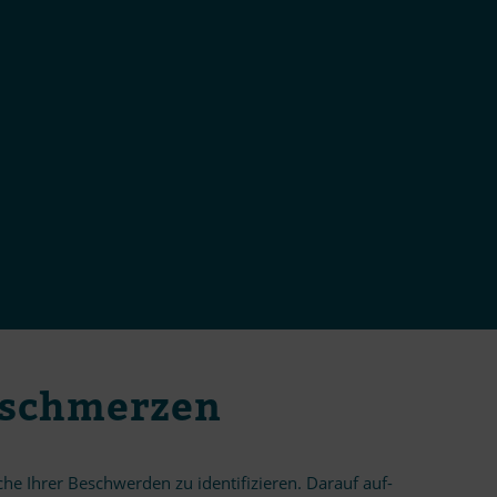
erschmerzen
 Ih­rer Be­schwer­den zu iden­ti­fi­zie­ren. Dar­auf auf­