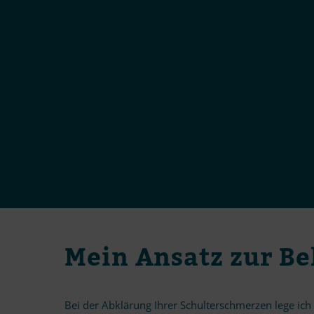
Mein An­satz zur Be
Bei der Ab­klä­rung Ih­rer Schulter­schmerzen lege ich gr