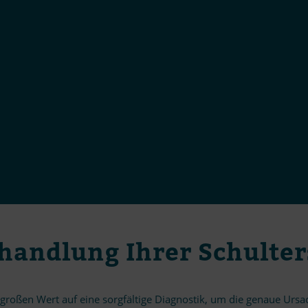
­hand­lung Ih­rer Schult
o­ßen Wert auf eine sorg­fäl­tige Dia­gnos­tik, um die ge­naue Ur­sa­che