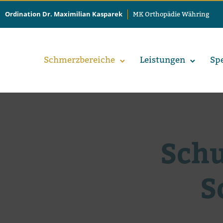
Ordination Dr. Maximilian Kasparek
MK Orthopädie Währing
Schmerz­be­rei­che
Leis­tun­gen
Spe
Schu
S