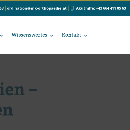
ordination@mk-orthopaedie.at
Akuthilfe: +43 664 411 05 63
 63
Wis­sens­wer­tes
Kon­takt
ien –
en