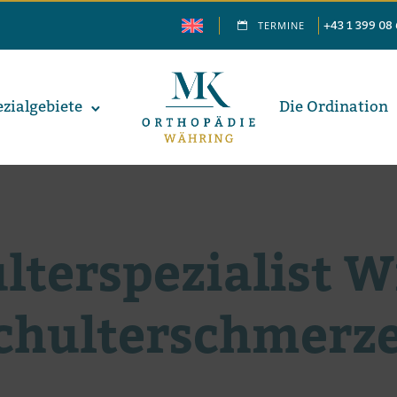
+43 1 399 08
TERMINE
­zi­al­ge­biete
Die Ordi­na­ti­on
lter­spezialist W
chulterschmerz