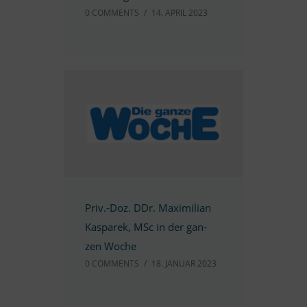
0 COMM­ENTS
/
14. APRIL 2023
Priv.-Doz. DDr. Ma­xi­mi­lian
Kas­pa­rek, MSc in der gan­
zen Woche
0 COMM­ENTS
/
18. JA­NUAR 2023