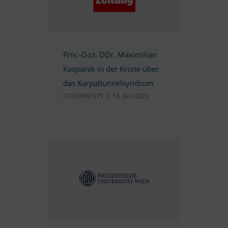
Priv.-Doz. DDr. Ma­xi­mi­lian
Kas­pa­rek in der Krone über
das Karpaltunnelsyndrom
0 COMM­ENTS
/
16. JULI 2022