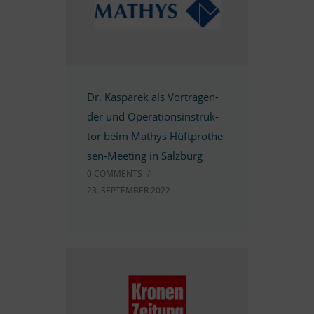
Dr. Kas­pa­rek als Vor­tra­gen­
der und Ope­ra­ti­ons­in­struk­
tor beim Ma­thys Hüf­t­­pro­­the­­
sen-Mee­­ting in Salzburg
0 COMM­ENTS
/
23. SEP­TEM­BER 2022