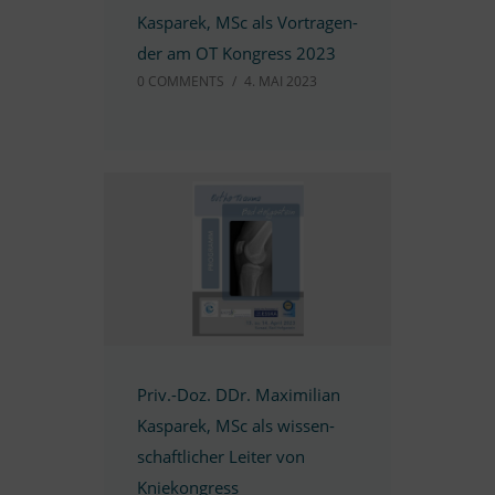
Kas­pa­rek, MSc als Vor­tra­gen­
der am OT Kon­gress 2023
0 COMM­ENTS
/
4. MAI 2023
Priv.-Doz. DDr. Ma­xi­mi­lian
Kas­pa­rek, MSc als wis­sen­
schaft­li­cher Lei­ter von
Kniekongress