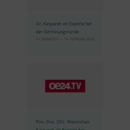
Dr. Kas­pa­rek als Ex­perte bei
der Gerinnungsrunde
0 COMM­ENTS
/
16. FE­BRUAR 2024
Priv.-Doz. DDr. Ma­xi­mi­lian
Kas­pa­rek als Ex­perte bei