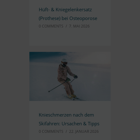
Hüft-
&
Knie­ge­lenk­er­satz
(Pro­these) bei Osteoporose
0 COMM­ENTS
/
7. MAI 2026
Knie­schmer­zen nach dem
Ski­fah­ren: Ur­sa­chen
&
Tipps
0 COMM­ENTS
/
22. JA­NUAR 2026