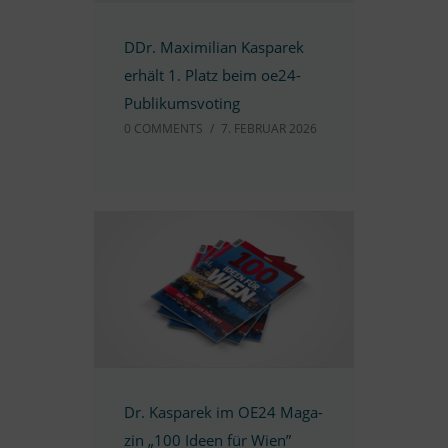
DDr. Ma­xi­mi­lian Kas­pa­rek
er­hält 1. Platz beim oe24-
Publikumsvoting
0 COMM­ENTS
/
7. FE­BRUAR 2026
Dr. Kas­pa­rek im OE24 Ma­ga­
zin „100 Ideen für Wien”