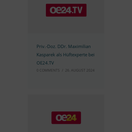
Priv.-Doz. DDr. Ma­xi­mi­lian
Kas­pa­rek als Hüft­ex­perte bei
OE24.TV
0 COMM­ENTS
/
26. AU­GUST 2024