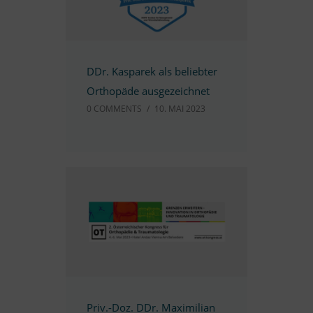
DDr. Kas­pa­rek als be­lieb­ter
Or­tho­päde ausgezeichnet
0 COMM­ENTS
/
10. MAI 2023
Priv.-Doz. DDr. Ma­xi­mi­lian