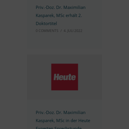
Priv.-Doz. Dr. Ma­xi­mi­lian
Kas­pa­rek, MSc er­hält 2.
Doktortitel
0 COMM­ENTS
/
4. JULI 2022
Priv.-Doz. Dr. Ma­xi­mi­lian
Kas­pa­rek, MSc in der Heute
Ex­per­ten Sprechstunde