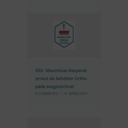
DDr. Ma­xi­mi­lian Kas­pa­rek
er­neut als be­lieb­ter Or­tho­
päde ausgezeichnet
0 COMM­ENTS
/
14. MÄRZ 2024