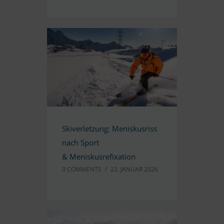
Ski­ver­let­zung: Me­nis­kus­riss
nach Sport
&
Meniskusrefixation
0 COMM­ENTS
/
22. JA­NUAR 2026