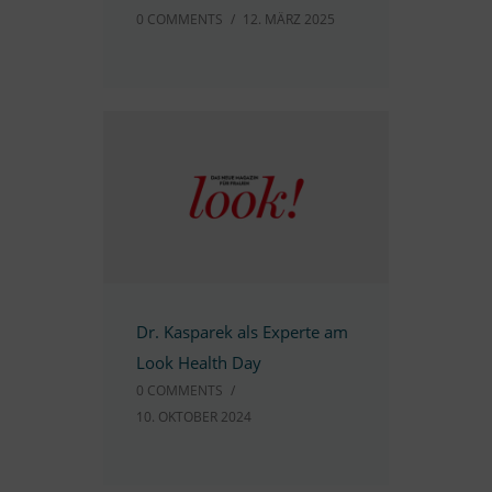
0 COMM­ENTS
/
12. MÄRZ 2025
Dr. Kas­pa­rek als Ex­perte am
Look He­alth Day
0 COMM­ENTS
/
10. OK­TO­BER 2024