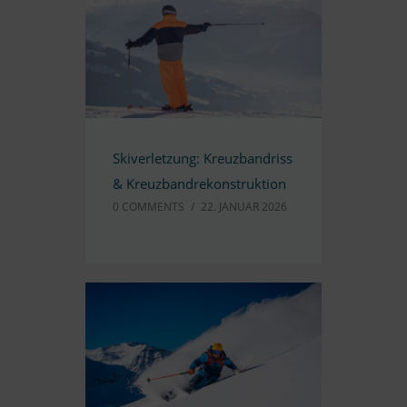
Ski­ver­let­zung: Kreuz­band­riss
&
Kreuzbandrekonstruktion
0 COMM­ENTS
/
22. JA­NUAR 2026