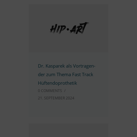
Dr. Kas­pa­rek als Vor­tra­gen­
der zum Thema Fast Track
Hüftendoprothetik
0 COMM­ENTS
/
21. SEP­TEM­BER 2024