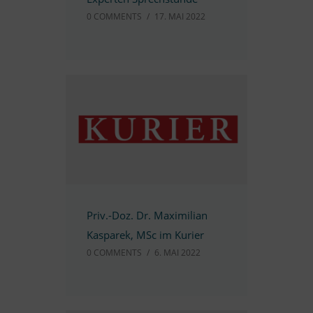
0 COMM­ENTS
/
17. MAI 2022
Priv.-Doz. Dr. Ma­xi­mi­lian
Kas­pa­rek, MSc im Kurier
0 COMM­ENTS
/
6. MAI 2022