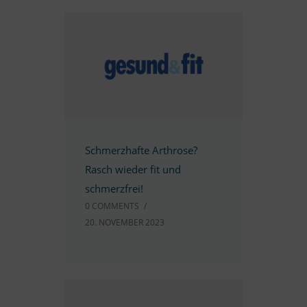
Schmerz­hafte Ar­throse?
Rasch wie­der fit und
schmerzfrei!
0 COMM­ENTS
/
20. NO­VEM­BER 2023