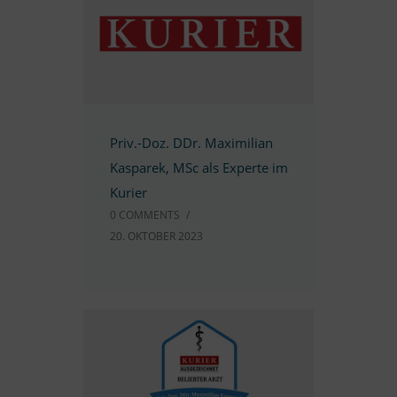
Priv.-Doz. DDr. Ma­xi­mi­lian
Kas­pa­rek, MSc als Ex­perte im
Kurier
0 COMM­ENTS
/
20. OK­TO­BER 2023