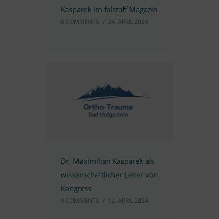
Kas­pa­rek im fal­staff Magazin
0 COMM­ENTS
/
24. APRIL 2024
Dr. Ma­xi­mi­lian Kas­pa­rek als
wis­sen­schaft­li­cher Lei­ter von
Kongress
0 COMM­ENTS
/
12. APRIL 2024