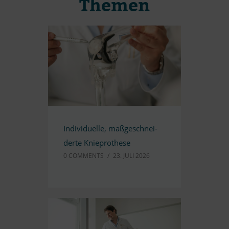
The­men
In­di­vi­du­elle, maß­ge­schnei­
derte Knieprothese
0 COMM­ENTS
/
23. JULI 2026