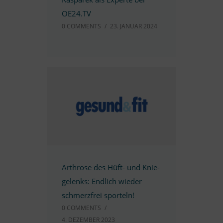
OE24.TV
0 COMM­ENTS
/
23. JA­NUAR 2024
Ar­throse des Hüft- und Knie­
ge­lenks: End­lich wie­der
schmerz­frei sporteln!
0 COMM­ENTS
/
4. DE­ZEM­BER 2023