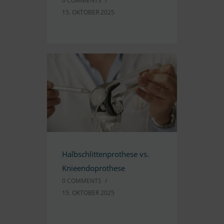
0 COMM­ENTS
/
15. OK­TO­BER 2025
Halb­schlit­ten­pro­these vs.
Knieendoprothese
0 COMM­ENTS
/
15. OK­TO­BER 2025