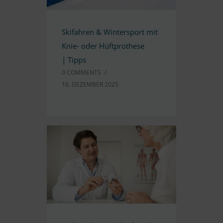
Ski­fah­ren
&
Win­ter­sport mit
Knie- oder Hüft­prothese
| Tipps
0 COMM­ENTS
/
16. DE­ZEM­BER 2025