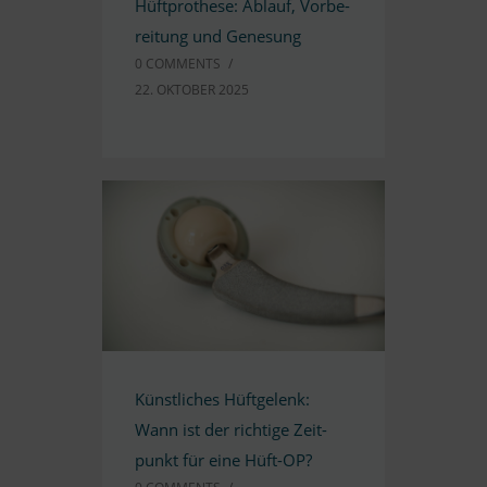
Hüft­prothese: Ab­lauf, Vor­be­
rei­tung und Genesung
0 COMM­ENTS
/
22. OK­TO­BER 2025
Künst­li­ches Hüft­ge­lenk:
Wann ist der rich­tige Zeit­
punkt für eine Hüft-OP?