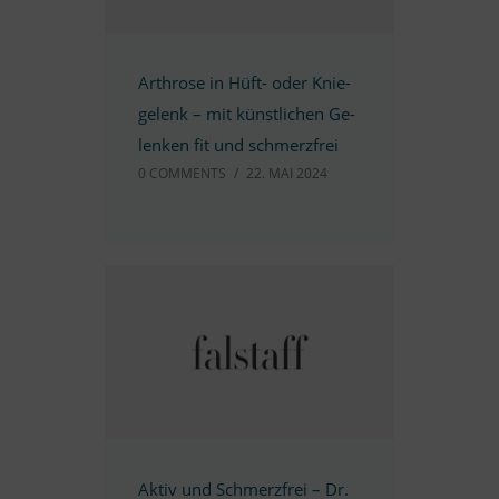
Ar­throse in Hüft- oder Knie­
ge­lenk – mit künst­li­chen Ge­
len­ken fit und schmerzfrei
0 COMM­ENTS
/
22. MAI 2024
Ak­tiv und Schmerz­frei – Dr.