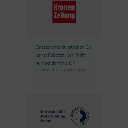
Ein­satz ei­nes künst­li­chen Ge­
lenks: Ro­bo­ter „Cori“ hilft
nun bei der Knie-OP
0 COMM­ENTS
/
4. MÄRZ 2024