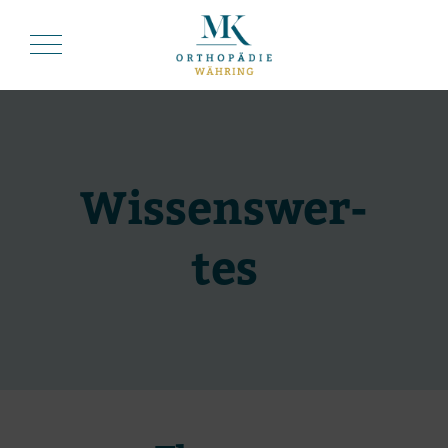
Wis­sens­wer­
tes