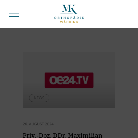
NEWS
26. AUGUST 2024
Priv.-Doz. DDr. Ma­xi­mi­lian