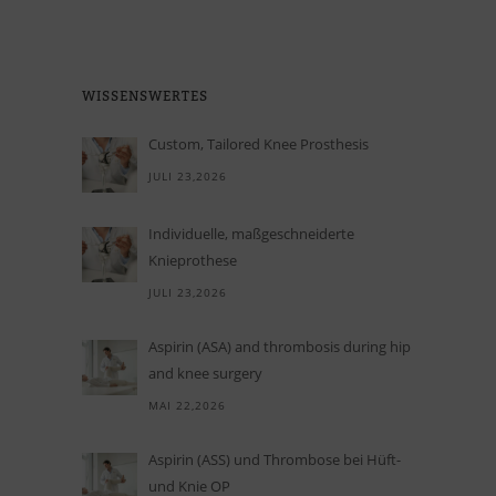
WIS­SENS­WER­TES
Custom, Tailored Knee Prosthesis
JULI 23,2026
In­di­vi­du­elle, maß­ge­schnei­derte
Knieprothese
JULI 23,2026
Aspirin (ASA) and thrombosis during hip
and knee surgery
MAI 22,2026
Aspi­rin (ASS) und Throm­bose bei Hüft-
und Knie OP