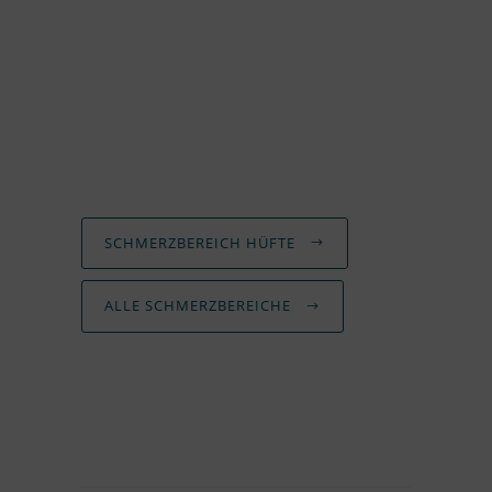
SCHMERZ­BE­REICH HÜFTE
ALLE SCHMERZ­BE­REI­CHE