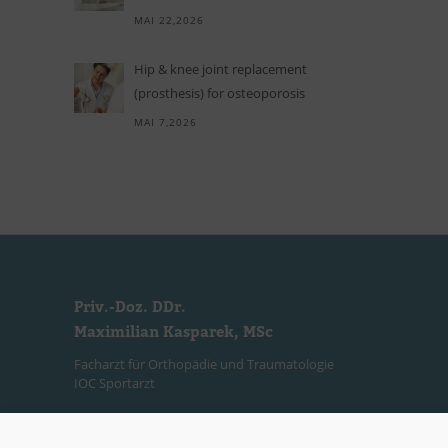
MAI 22,2026
Hip
&
knee joint replacement
(prosthesis) for osteoporosis
MAI 7,2026
Priv.-Doz. DDr.
Maximilian Kasparek, MSc
Facharzt für Orthopädie und Traumatologie
IOC Sportarzt
Ordinationszeiten