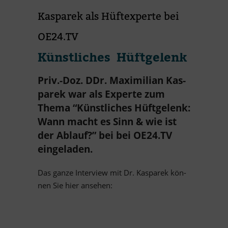
Kas­pa­rek als Hüft­ex­perte bei
OE24.TV
Künst­li­ches Hüftgelenk
Priv.-Doz. DDr. Ma­xi­mi­lian Kas­
pa­rek war als Ex­perte zum
Thema “Künst­li­ches Hüft­ge­lenk:
Wann macht es Sinn
&
wie ist
der Ab­lauf?” bei bei OE24.TV
eingeladen.
Das ganze In­ter­view mit Dr. Kas­pa­rek kön­
nen Sie hier ansehen: