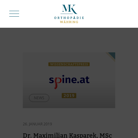
NEWS
26. JANUAR 2019
Dr. Ma­xi­mi­lian Kas­pa­rek, MSc