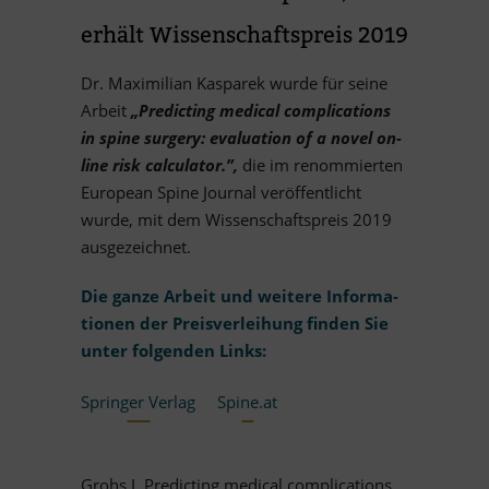
er­hält Wis­sen­schafts­preis 2019
Dr. Ma­xi­mi­lian Kas­pa­rek wurde für seine
Ar­beit
„Pre­dic­ting me­di­cal com­pli­ca­ti­ons
in spine sur­gery: eva­lua­tion of a no­vel on­
line risk cal­cu­la­tor.”,
die im re­nom­mier­ten
Eu­ro­pean Spine Jour­nal ver­öf­fent­licht
wurde, mit dem Wis­sen­schafts­preis 2019
ausgezeichnet.
Die ganze Ar­beit und wei­tere In­for­ma­
tio­nen der Preis­ver­lei­hung fin­den Sie
un­ter fol­gen­den Links:
Sprin­ger Ver­lag
Spine.at
Grohs J. Pre­dic­ting me­di­cal com­pli­ca­ti­ons