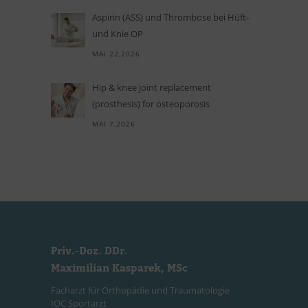
Aspi­rin (ASS) und Throm­bose bei Hüft-
und Knie OP
MAI 22,2026
Hip
&
knee joint replacement
(prosthesis) for osteoporosis
MAI 7,2026
Priv.-Doz. DDr.
Maximilian Kasparek, MSc
Facharzt für Orthopädie und Traumatologie
IOC Sportarzt