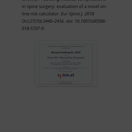
in spine sur­gery: eva­lua­tion of a no­vel on­
line risk cal­cu­la­tor.
Eur Spine J. 2018
Oct;27(10):2449–2456. doi: 10.1007/s00586-
018‑5707‑9.