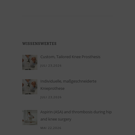
WIS­SENS­WER­TES
Custom, Tailored Knee Prosthesis
JULI 23,2026
In­di­vi­du­elle, maß­ge­schnei­derte
Knieprothese
JULI 23,2026
Aspirin (ASA) and thrombosis during hip
and knee surgery
MAI 22,2026