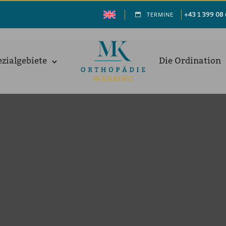
+43 1 399 08
TERMINE
­zi­al­ge­biete
Die Ordi­na­ti­on