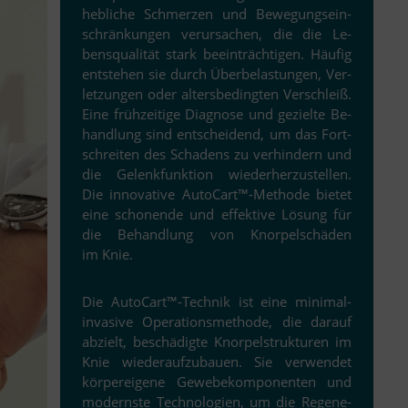
heb­li­che Schmer­zen und Be­we­gungs­ein­
schrän­kun­gen ver­ur­sa­chen, die die Le­
bens­qua­li­tät stark be­ein­träch­ti­gen. Häu­fig
ent­ste­hen sie durch Über­be­las­tun­gen, Ver­
let­zun­gen oder al­ters­be­ding­ten Ver­schleiß.
Eine früh­zei­tige Dia­gnose und ge­zielte Be­
hand­lung sind ent­schei­dend, um das Fort­
schrei­ten des Scha­dens zu ver­hin­dern und
die Ge­lenk­funk­tion wie­der­her­zu­stel­len.
Die in­no­va­tive AutoCart™-Methode bie­tet
eine scho­nende und ef­fek­tive Lö­sung für
die Be­hand­lung von Knor­pel­schä­den
im Knie.
Die AutoCart™-Technik ist eine minimal­
invasive Ope­ra­ti­ons­me­thode, die dar­auf
ab­zielt, be­schä­digte Knor­pel­struk­tu­ren im
Knie wie­der­auf­zu­bauen. Sie ver­wen­det
kör­per­ei­gene Ge­we­be­kom­po­nen­ten und
mo­dernste Tech­no­lo­gien, um die Re­ge­ne­