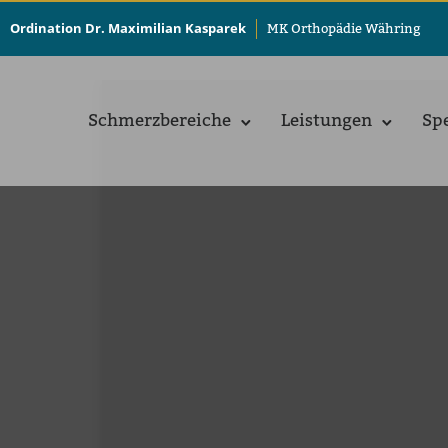
Ordination Dr. Maximilian Kasparek
MK Orthopädie Währing
Schmerz­be­rei­che
Leis­tun­gen
Spe