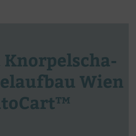
t Knor­pel­scha­
el­auf­bau Wien
utoCart™