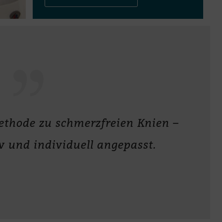
thode zu schmerz­freien Knien –
v und in­di­vi­du­ell angepasst.