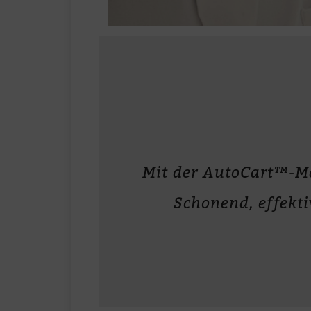
Mit der AutoCart™-Me
Scho­nend, ef­fek­ti