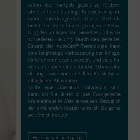
ra­tion des Knor­pels ge­zielt zu för­dern,
ohne auf eine au­to­loge Knor­pel­trans­plan­
ta­tion zu­rück­zu­grei­fen. Diese Methode
bie­tet den Vor­teil ei­ner ge­rin­ge­ren Be­las­
tung des um­lie­gen­den Ge­we­bes und ei­ner
schnel­le­ren Hei­lung. Durch den ge­ziel­ten
Ein­satz der AutoCart™-Technologie kann
eine lang­fris­tige Ver­bes­se­rung der Knie­ge­
lenks­funk­tion er­zielt wer­den, und viele Pa­
ti­en­ten er­le­ben eine deut­li­che Schmerz­lin­
de­rung so­wie eine schnel­lere Rück­kehr zu
all­täg­li­chen Aktivitäten.
Sollte eine Ope­ra­tion not­wen­dig sein,
kann ich Sie di­rekt in das
Evan­ge­li­sche
Kran­ken­haus
in Wien ein­wei­sen. Be­züg­lich
der an­fal­len­den Kos­ten kann ich Sie gerne
per­sön­lich beraten.
TER­MIN VER­EIN­BA­REN