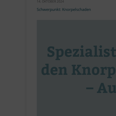
14. OKTOBER 2024
Schwer­punkt: Knorpelschaden
Spe­zia­lis
den Knor­p
– A