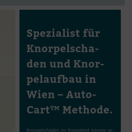
Spe­zia­list für
Knor­pel­scha­
den und Knor­
pel­auf­bau in
Wien – Au­to­
Cart™ Methode.
Knor­pel­schä­den im Knie­ge­lenk kön­nen er­