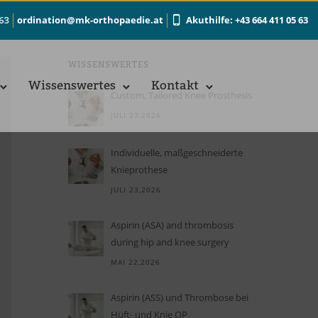
ordination@mk-orthopaedie.at
Akuthilfe: +43 664 411 05 63
 63
WIS­SENS­WER­TES
Wis­sens­wer­tes
Kon­takt
Custom, Tailored Knee Prosthesis
JULI 23,2026
In­di­vi­du­elle, maß­ge­schnei­derte
Knieprothese
JULI 23,2026
Aspirin (ASA) and thrombosis
during hip and knee surgery
MAI 22,2026
Aspi­rin (ASS) und Throm­bose bei
Hüft- und Knie OP