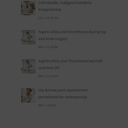
In­di­vi­du­elle, maß­ge­schnei­derte
Knieprothese
JULI 23,2026
Aspirin (ASA) and thrombosis during hip
and knee surgery
MAI 22,2026
Aspi­rin (ASS) und Throm­bose bei Hüft-
und Knie OP
MAI 22,2026
Hip
&
knee joint replacement
(prosthesis) for osteoporosis
MAI 7,2026