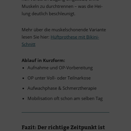
Mus­keln zu durch­tren­nen – was die Hei­
lung deut­lich beschleunigt.
Mehr über die mus­kel­scho­nende Va­ri­ante
le­sen Sie hier:
Hüft­prothese mit Bikini-
Schnitt
Ab­lauf in Kurzform:
Auf­nahme und OP-Vorbereitung
OP un­ter Voll- oder Teilnarkose
Auf­wach­phase
&
Schmerztherapie
Mo­bi­li­sa­tion oft schon am sel­ben Tag
Fa­zit: Der rich­tige Zeit­punkt ist