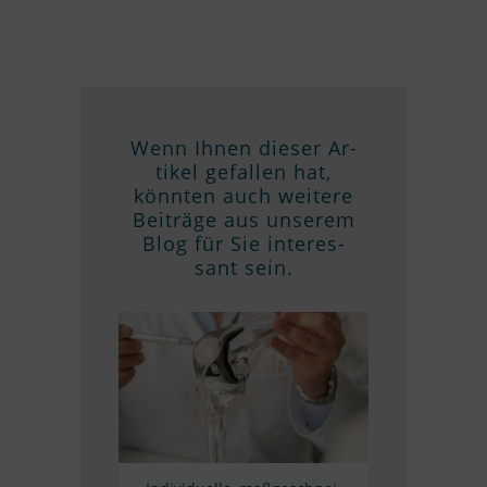
Wenn Ih­nen die­ser Ar­
ti­kel ge­fal­len hat,
könn­ten auch wei­tere
Bei­träge aus un­se­rem
Blog für Sie in­ter­es­
sant sein.