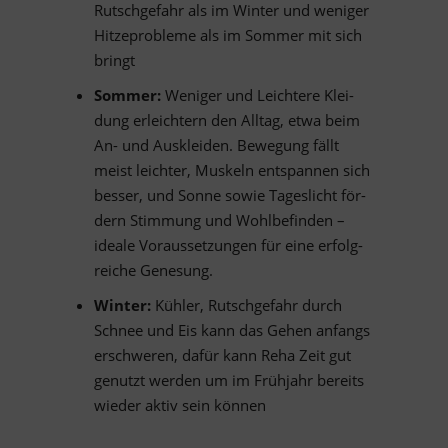
Rutsch­ge­fahr als im Win­ter und we­ni­ger
Hit­ze­pro­bleme als im Som­mer mit sich
bringt
Som­mer:
We­ni­ger und Leich­tere Klei­
dung er­leich­tern den All­tag, etwa beim
An- und Aus­klei­den. Be­we­gung fällt
meist leich­ter, Mus­keln ent­span­nen sich
bes­ser, und Sonne so­wie Ta­ges­licht för­
dern Stim­mung und Wohl­be­fin­den –
ideale Vor­aus­set­zun­gen für eine er­folg­
rei­che Genesung.
Win­ter:
Küh­ler, Rutsch­ge­fahr durch
Schnee und Eis kann das Ge­hen an­fangs
er­schwe­ren, da­für kann Reha Zeit gut
ge­nutzt wer­den um im Früh­jahr be­reits
wie­der ak­tiv sein können