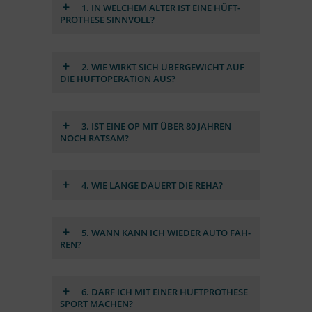
1. IN WEL­CHEM AL­TER IST EINE HÜFT­
PROTHESE SINN­VOLL?
2. WIE WIRKT SICH ÜBER­GE­WICHT AUF
DIE HÜFT­OPE­RA­TION AUS?
3. IST EINE OP MIT ÜBER 80 JAH­REN
NOCH RAT­SAM?
4. WIE LANGE DAU­ERT DIE REHA?
5. WANN KANN ICH WIE­DER AUTO FAH­
REN?
6. DARF ICH MIT EI­NER HÜFT­PROTHESE
SPORT MA­CHEN?