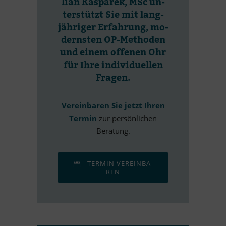
lian Kas­pa­rek, MSc un­
ter­stützt Sie mit lang­
jäh­ri­ger Er­fah­rung, mo­
derns­ten OP-Me­tho­den
und ei­nem of­fe­nen Ohr
für Ihre individuellen
Fragen.
Ver­ein­ba­ren Sie jetzt Ih­ren
Ter­min
zur per­sön­li­chen
Beratung.
TER­MIN VER­EIN­BA­
REN