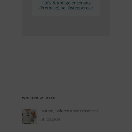
Hüft-
&
Knie­ge­lenk­er­satz
(Pro­these) bei Osteoporose
WIS­SENS­WER­TES
Custom, Tailored Knee Prosthesis
JULI 23,2026