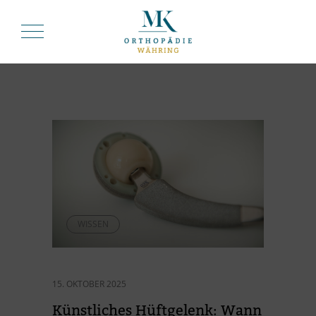
WISSEN
15. OKTOBER 2025
Künst­li­ches Hüft­ge­lenk: Wann