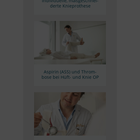
In­di­vi­du­elle, maß­ge­schnei­
derte Knieprothese
Aspi­rin (ASS) und Throm­
bose bei Hüft- und Knie OP