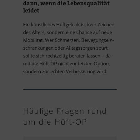
dann, wenn die Le­bens­qua­li­tät
leidet
Ein künst­li­ches Hüft­ge­lenk ist kein Zei­chen
des Al­ters, son­dern eine Chance auf neue
Mo­bi­li­tät. Wer Schmer­zen, Be­we­gungs­ein­
schrän­kun­gen oder All­tags­sor­gen spürt,
sollte sich recht­zei­tig be­ra­ten las­sen – da­
mit die Hüft-OP nicht zur letz­ten Op­tion,
son­dern zur ech­ten Ver­bes­se­rung wird.
Häu­fige Fra­gen rund
um die Hüft-OP