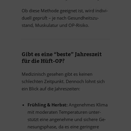
Ob diese Methode ge­eig­net ist, wird in­di­vi­
du­ell ge­prüft – je nach Ge­sund­heits­zu­
stand, Mus­ku­la­tur und OP-Risiko.
Gibt es eine “beste” Jah­res­zeit
für die Hüft-OP?
Me­di­zi­nisch ge­se­hen gibt es kei­nen
schlech­ten Zeit­punkt. Den­noch lohnt sich
ein Blick auf die Jahreszeiten:
Früh­ling
&
Herbst:
An­ge­neh­mes Klima
mit mo­de­ra­ten Tem­pe­ra­tu­ren un­ter­
stützt eine an­ge­nehme und si­chere Ge­
ne­sungs­phase, da es eine ge­rin­gere