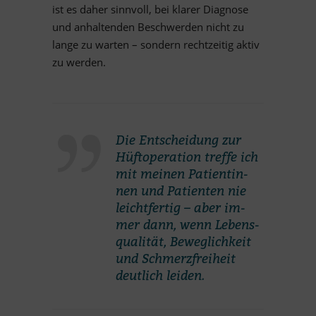
ist es da­her sinn­voll, bei kla­rer Dia­gnose
und an­hal­ten­den Be­schwer­den nicht zu
lange zu war­ten – son­dern recht­zei­tig ak­tiv
zu werden.
Die Ent­schei­dung zur
Hüft­ope­ra­tion treffe ich
mit mei­nen Pa­ti­en­tin­
nen und Pa­ti­en­ten nie
leicht­fer­tig – aber im­
mer dann, wenn Le­bens­
qua­li­tät, Be­weg­lich­keit
und Schmerz­frei­heit
deut­lich leiden.