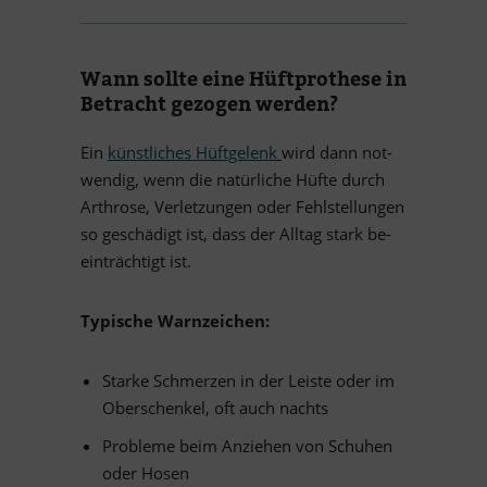
Wann sollte eine Hüft­prothese in
Be­tracht ge­zo­gen werden?
Ein
künst­li­ches Hüft­ge­lenk
wird dann not­
wen­dig, wenn die na­tür­li­che Hüfte durch
Ar­throse, Ver­let­zun­gen oder Fehl­stel­lun­gen
so ge­schä­digt ist, dass der All­tag stark be­
ein­träch­tigt ist.
Ty­pi­sche Warnzeichen:
Starke Schmer­zen in der Leiste oder im
Ober­schen­kel, oft auch nachts
Pro­bleme beim An­zie­hen von Schu­hen
oder Hosen