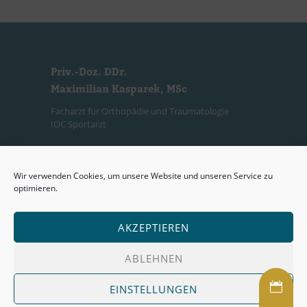
Priv.-Doz. DDr.
Maximilian Kasparek, MSc
Facharzt für Orthopädie und Traumatologie
IOC Sportarzt
Ordinationszeiten
(Wahlarztordination)
Wir verwenden Cookies, um unsere Website und unseren Service zu
optimieren.
Mo:
14:00 – 19:00 Uhr
Mi:
14:30 – 19:30 Uhr
Oder nach telefonischer Vereinbarung.
AKZEPTIEREN
ABLEHNEN
Impressum
Datenschutz
EINSTELLUNGEN