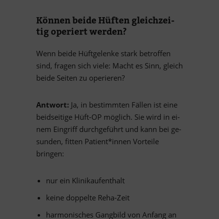
Kön­nen beide Hüf­ten gleich­zei­
tig ope­riert werden?
Wenn beide Hüft­ge­lenke stark be­trof­fen
sind, fra­gen sich viele: Macht es Sinn, gleich
beide Sei­ten zu operieren?
Ant­wort:
Ja, in be­stimm­ten Fäl­len ist eine
beid­sei­tige Hüft-OP mög­lich. Sie wird in ei­
nem Ein­griff durch­ge­führt und kann bei ge­
sun­den, fit­ten Patient*innen Vor­teile
bringen:
nur ein Klinikaufenthalt
keine dop­pelte Reha-Zeit
har­mo­ni­sches Gang­bild von An­fang an