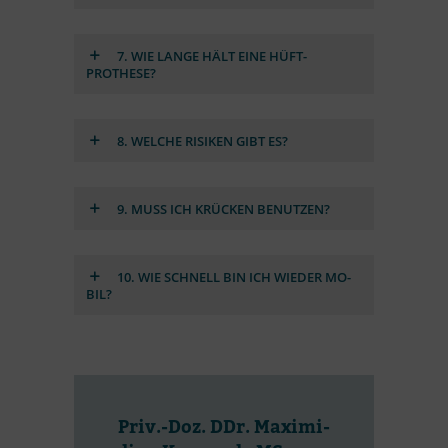
7. WIE LANGE HÄLT EINE HÜFT­
PROTHESE?
8. WEL­CHE RI­SI­KEN GIBT ES?
9. MUSS ICH KRÜ­CKEN BE­NUT­ZEN?
10. WIE SCHNELL BIN ICH WIE­DER MO­
BIL?
Priv.-Doz. DDr. Ma­xi­mi­