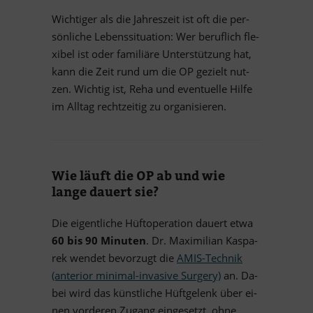
Wich­ti­ger als die Jah­res­zeit ist oft die per­
sön­li­che Le­bens­si­tua­tion: Wer be­ruf­lich fle­
xi­bel ist oder fa­mi­liäre Un­ter­stüt­zung hat,
kann die Zeit rund um die OP ge­zielt nut­
zen. Wich­tig ist, Reha und even­tu­elle Hilfe
im All­tag recht­zei­tig zu organisieren.
Wie läuft die OP ab und wie
lange dau­ert sie?
Die ei­gent­li­che Hüft­ope­ra­tion dau­ert etwa
60 bis 90 Mi­nu­ten
. Dr. Ma­xi­mi­lian Kas­pa­
rek wen­det be­vor­zugt die
AMIS-Tech­nik
(an­te­rior mi­ni­mal-in­va­sive Sur­gery)
an. Da­
bei wird das künst­li­che Hüft­ge­lenk über ei­
nen vor­de­ren Zu­gang ein­ge­setzt, ohne