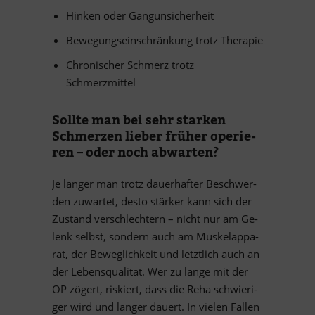
Hin­ken oder Gangunsicherheit
Be­we­gungs­ein­schrän­kung trotz Therapie
Chro­ni­scher Schmerz trotz
Schmerzmittel
Sollte man bei sehr star­ken
Schmer­zen lie­ber frü­her ope­rie­
ren – oder noch abwarten?
Je län­ger man trotz dau­er­haf­ter Be­schwer­
den zu­war­tet, desto stär­ker kann sich der
Zu­stand ver­schlech­tern – nicht nur am Ge­
lenk selbst, son­dern auch am Mus­kel­ap­pa­
rat, der Be­weg­lich­keit und letzt­lich auch an
der Le­bens­qua­li­tät. Wer zu lange mit der
OP zö­gert, ris­kiert, dass die Reha schwie­ri­
ger wird und län­ger dau­ert. In vie­len Fäl­len