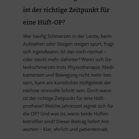
ist der rich­tige Zeit­punkt für
eine Hüft-OP?
Wer häu­fig Schmer­zen in der Leiste, beim
Auf­ste­hen oder Stie­gen stei­gen spürt, fragt
sich ir­gend­wann: Ist das noch nor­mal –
oder steckt mehr da­hin­ter? Wenn sich Ge­
lenk­schmer­zen trotz Phy­sio­the­ra­pie, Me­di­
ka­men­ten und Be­we­gung nicht mehr bes­
sern, kann ein künst­li­ches Hüft­ge­lenk der
nächste sinn­volle Schritt sein. Doch wann
ist der rich­tige Zeit­punkt für eine Hüft­
prothese? Wel­che Jah­res­zeit eig­net sich für
die OP? Und was ist, wenn beide Hüf­ten
be­trof­fen sind? Die­ser Bei­trag lie­fert Ant­
wor­ten – klar, ehr­lich und patientennah.