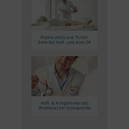
Aspi­rin (ASS) und Throm­
bose bei Hüft- und Knie OP
Hüft-
&
Knie­ge­lenk­er­satz
(Pro­these) bei Osteoporose