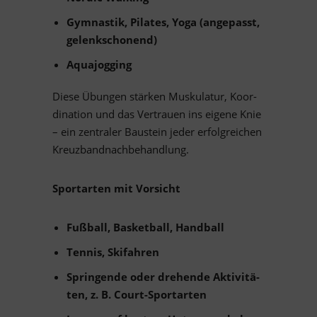
Gym­nas­tik, Pi­la­tes, Yoga (an­ge­passt,
gelenkschonend)
Aqua­jog­ging
Diese Übun­gen stär­ken Mus­ku­la­tur, Ko­or­
di­na­tion und das Ver­trauen ins ei­gene Knie
– ein zen­tra­ler Bau­stein je­der er­folg­rei­chen
Kreuzbandnachbehandlung.
Sport­ar­ten mit Vorsicht
Fuß­ball, Bas­ket­ball, Handball
Ten­nis, Skifahren
Sprin­gende oder dre­hende Ak­ti­vi­tä­
ten, z. B. Court-Sportarten