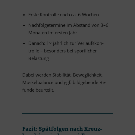
Erste Kon­trolle nach ca. 6 Wochen
Nach­fol­ge­ter­mine im Ab­stand von 3–6
Mo­na­ten im ers­ten Jahr
Da­nach: 1× jähr­lich zur Ver­laufs­kon­
trolle – be­son­ders bei sport­li­cher
Belastung
Da­bei wer­den Sta­bi­li­tät, Be­weg­lich­keit,
Mus­kel­ba­lance und ggf. bild­ge­bende Be­
funde beurteilt.
Fa­zit: Spät­fol­gen nach Kreuz­