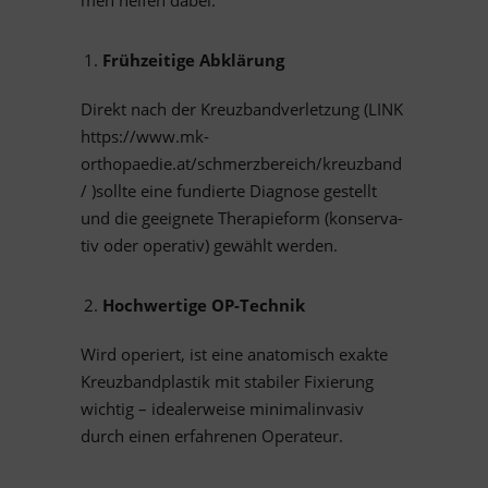
men hel­fen dabei:
Früh­zei­tige Abklärung
Di­rekt nach der Kreuz­band­ver­let­zung (LINK
https://www.mk-
orthopaedie.at/schmerzbereich/kreuzband
/ )sollte eine fun­dierte Dia­gnose ge­stellt
und die ge­eig­nete The­ra­pie­form (kon­ser­va­
tiv oder ope­ra­tiv) ge­wählt werden.
Hoch­wer­tige OP-Technik
Wird ope­riert, ist eine ana­to­misch ex­akte
Kreuz­band­plas­tik mit sta­bi­ler Fi­xie­rung
wich­tig – idea­ler­weise mi­ni­mal­in­va­siv
durch ei­nen er­fah­re­nen Operateur.