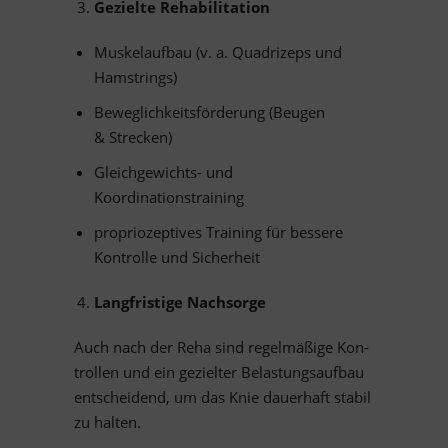
Ge­zielte Rehabilitation
Mus­kel­auf­bau (v. a. Qua­dri­zeps und
Hamstrings)
Be­weg­lich­keits­för­de­rung (Beu­gen
&
Strecken)
Gleich­ge­wichts- und
Koordinationstraining
pro­prio­zep­ti­ves Trai­ning für bes­sere
Kon­trolle und Sicherheit
Lang­fris­tige Nachsorge
Auch nach der Reha sind re­gel­mä­ßige Kon­
trol­len und ein ge­ziel­ter Be­las­tungs­auf­bau
ent­schei­dend, um das Knie dau­er­haft sta­bil
zu halten.