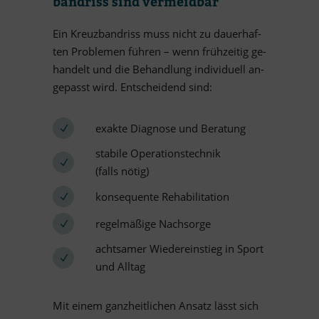
band­riss sind vermeidbar
Ein Kreuz­band­riss muss nicht zu dau­er­haf­
ten Pro­ble­men füh­ren – wenn früh­zei­tig ge­
han­delt und die Be­hand­lung in­di­vi­du­ell an­
ge­passt wird. Ent­schei­dend sind:
ex­akte Dia­gnose und Beratung
sta­bile Ope­ra­ti­ons­tech­nik
(falls nötig)
kon­se­quente Rehabilitation
re­gel­mä­ßige Nachsorge
acht­sa­mer Wie­der­ein­stieg in Sport
und Alltag
Mit ei­nem ganz­heit­li­chen An­satz lässt sich