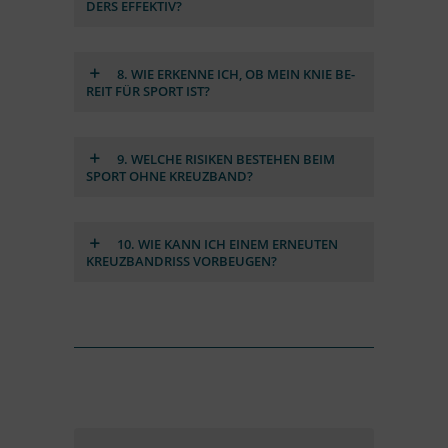
DERS EF­FEK­TIV?
8. WIE ER­KENNE ICH, OB MEIN KNIE BE­
REIT FÜR SPORT IST?
9. WEL­CHE RI­SI­KEN BE­STEHEN BEIM
SPORT OHNE KREUZ­BAND?
10. WIE KANN ICH EI­NEM ER­NEU­TEN
KREUZ­BAND­RISS VOR­BEU­GEN?