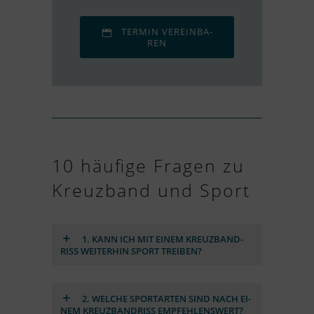
TER­MIN VER­EIN­BA­
REN
10 häu­fige Fra­gen zu
Kreuz­band und Sport
1. KANN ICH MIT EI­NEM KREUZ­BAND­
RISS WEI­TER­HIN SPORT TREI­BEN?
2. WEL­CHE SPORT­AR­TEN SIND NACH EI­
NEM KREUZ­BAND­RISS EMP­FEH­LENS­WERT?