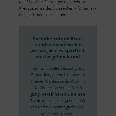
das Ri­siko für Spät­fol­gen nach ei­nem
Kreuz­band­riss deut­lich sen­ken – für ein ak­
ti­ves, schmerz­freies Leben.
Sie ha­ben ei­nen Kreu­
band­riss und wol­len
wis­sen, wie es sport­lich
wei­ter­ge­hen kann?
Für in­di­vi­du­elle Be­ra­tung und
Be­hand­lung stehe ich Ih­nen in
mei­ner Wahl­arz­tor­di­na­tion im
18. Wie­ner Be­zirk zur Ver­fü­
gung.
Ver­ein­ba­ren Sie ei­nen
Ter­min
, um Ihre Fra­gen zu klä­
ren und die best­mög­li­che The­
ra­pie zu besprechen.