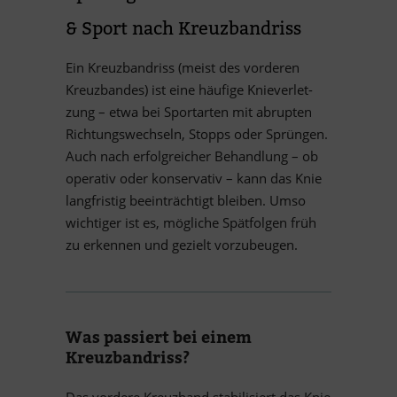
&
Sport nach Kreuzbandriss
Ein Kreuz­band­riss (meist des vor­de­ren
Kreuz­ban­des) ist eine häu­fige Knie­ver­let­
zung – etwa bei Sport­ar­ten mit ab­rup­ten
Rich­tungs­wech­seln, Stopps oder Sprün­gen.
Auch nach er­folg­rei­cher Be­hand­lung – ob
ope­ra­tiv oder kon­ser­va­tiv – kann das Knie
lang­fris­tig be­ein­träch­tigt blei­ben. Umso
wich­ti­ger ist es, mög­li­che Spät­fol­gen früh
zu er­ken­nen und ge­zielt vorzubeugen.
Was pas­siert bei ei­nem
Kreuzbandriss?