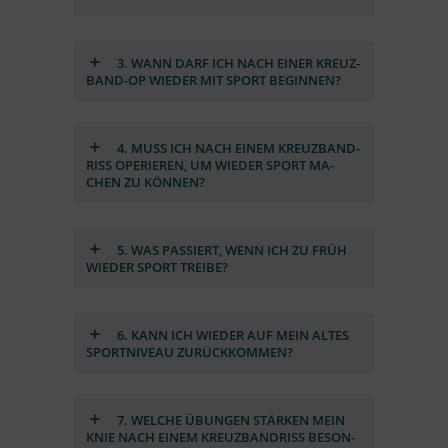
3. WANN DARF ICH NACH EI­NER KREUZ­
BAND-OP WIE­DER MIT SPORT BE­GIN­NEN?
4. MUSS ICH NACH EI­NEM KREUZ­BAND­
RISS OPE­RIE­REN, UM WIE­DER SPORT MA­
CHEN ZU KÖN­NEN?
5. WAS PAS­SIERT, WENN ICH ZU FRÜH
WIE­DER SPORT TREIBE?
6. KANN ICH WIE­DER AUF MEIN AL­TES
SPORT­NI­VEAU ZU­RÜCK­KOM­MEN?
7. WEL­CHE ÜBUN­GEN STÄR­KEN MEIN
KNIE NACH EI­NEM KREUZ­BAND­RISS BE­SON­