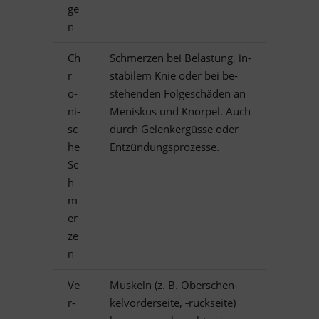
ge
n
Ch
Schmer­zen bei Be­las­tung, in­
r
sta­bi­lem Knie oder bei be­
o­
stehen­den Fol­ge­schä­den an
ni­
Me­nis­kus und Knor­pel. Auch
sc
durch Ge­len­k­er­güsse oder
he
Entzündungsprozesse.
Sc
h
m
er
ze
n
Ve
Mus­keln (z. B. Ober­schen­
r­
kel­vor­der­seite, ‑rück­seite)