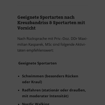
Ge­eig­nete Sport­ar­ten nach
Kreuz­band­riss
&
Sport­ar­ten mit
Vorsicht
Nach Rück­spra­che mit Priv.-Doz. DDr Ma­xi­
mi­lian Kas­pa­rek, MSc sind fol­gende Ak­ti­vi­
tä­ten empfehlenswert:
Ge­eig­nete Sportarten
Schwim­men (be­son­ders Rü­cken
oder Kraul)
Rad­fah­ren (sta­tio­när oder drau­ßen,
mit mo­de­ra­ter Intensität)
Nor­dic Walking