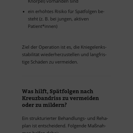
Knor­pel) vor­han­den sind
ein er­höh­tes Ri­siko für Spät­fol­gen be­
steht (z. B. bei jun­gen, ak­ti­ven
Patient*innen)
Ziel der Ope­ra­tion ist es, die Knie­ge­lenks­
sta­bi­li­tät wie­der­her­zu­stel­len und lang­fris­
tige Schä­den zu vermeiden.
Was hilft, Spät­fol­gen nach
Kreuz­band­riss zu ver­mei­den
oder zu mildern?
Ein struk­tu­rier­ter Be­hand­lungs- und Re­ha­
plan ist ent­schei­dend. Fol­gende Maß­nah­