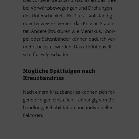
Das vor­dere Kreuz­band sta­bi­li­siert das Knie
bei Vor­wärts­be­we­gun­gen und Dre­hun­gen
des Un­ter­schen­kels. Reißt es – voll­stän­dig
oder teil­weise – ver­liert das Knie an Sta­bi­li­
tät. An­dere Struk­tu­ren wie Me­nis­kus, Knor­
pel oder Sei­ten­bän­der kön­nen da­durch ver­
mehrt be­las­tet wer­den. Das er­höht das Ri­
siko für Folgeschäden.
Mög­li­che Spät­fol­gen nach
Kreuzbandriss
Nach ei­nem Kreuz­band­riss kön­nen sich fol­
gende Fol­gen ein­stel­len – ab­hän­gig von Be­
hand­lung, Re­ha­bi­li­ta­tion und individuellen
Faktoren: