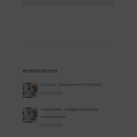
WIS­SENS­WER­TES
Custom, Tailored Knee Prosthesis
JULI 23,2026
In­di­vi­du­elle, maß­ge­schnei­derte
Knieprothese
JULI 23,2026