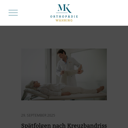
WISSEN
29. SEPTEMBER 2025
Spät­fol­gen nach Kreuz­band­riss