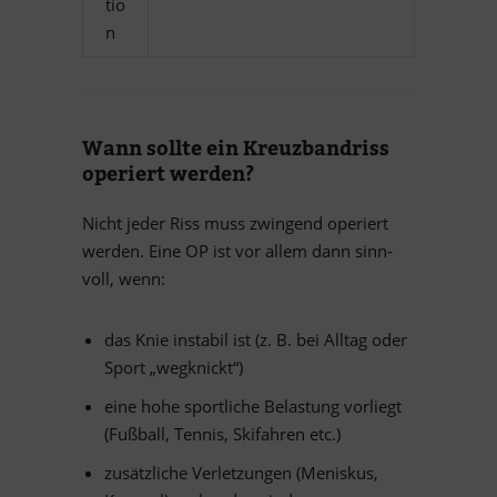
tio
n
Wann sollte ein Kreuz­band­riss
ope­riert werden?
Nicht je­der Riss muss zwin­gend ope­riert
wer­den. Eine OP ist vor al­lem dann sinn­
voll, wenn:
das Knie in­sta­bil ist (z. B. bei All­tag oder
Sport „weg­knickt“)
eine hohe sport­li­che Be­las­tung vor­liegt
(Fuß­ball, Ten­nis, Ski­fah­ren etc.)
zu­sätz­li­che Ver­let­zun­gen (Me­nis­kus,