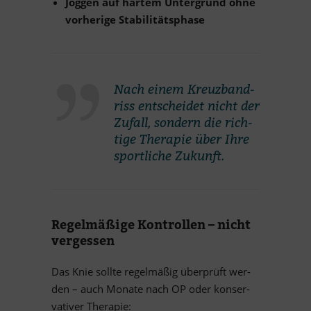
Jog­gen auf har­tem Un­ter­grund ohne
vor­he­rige Stabilitätsphase
Nach ei­nem Kreuz­band­
riss ent­schei­det nicht der
Zu­fall, son­dern die rich­
tige The­ra­pie über Ihre
sport­li­che Zukunft.
Re­gel­mä­ßige Kon­trol­len – nicht
vergessen
Das Knie sollte re­gel­mä­ßig über­prüft wer­
den – auch Mo­nate nach OP oder kon­ser­
va­ti­ver Therapie: