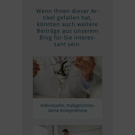
Wenn Ih­nen die­ser Ar­
ti­kel ge­fal­len hat,
könn­ten auch wei­tere
Bei­träge aus un­se­rem
Blog für Sie in­ter­es­
sant sein.
In­di­vi­du­elle, maß­ge­schnei­
derte Knieprothese