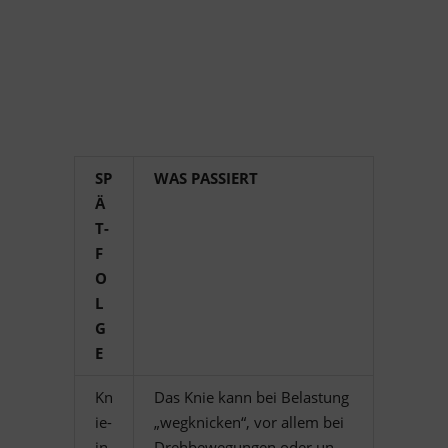
SP
WAS PAS­SIERT
Ä
T­
F
O
L
G
E
Kn
Das Knie kann bei Be­las­tung
ie­
„weg­kni­cken“, vor al­lem bei
in­
Dreh­be­we­gun­gen oder un­